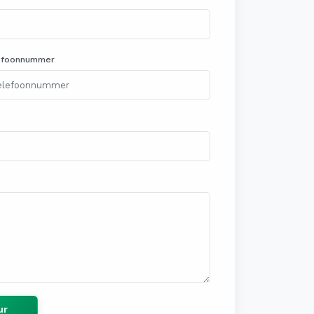
efoonnummer
ur