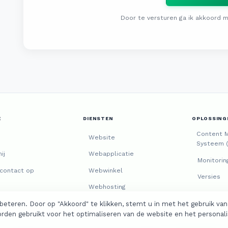
Door te versturen ga ik akkoord 
E
DIENSTEN
OPLOSSING
Content 
Website
Systeem 
ij
Webapplicatie
Monitorin
contact op
Webwinkel
Versies
Webhosting
eteren. Door op "Akkoord" te klikken, stemt u in met het gebruik van 
orden gebruikt voor het optimaliseren van de website en het personal