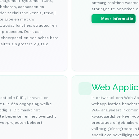
 Management Systemen (CMS)
ontvang realtime waarsch
 beheren, aanpassen en
storingen te beperken e
der technische kennis, terwijl
Meer informatie
 te groeien met uw
, zodat functies, structuur en
n processen. Denk aan
 beheerpanel en een schaalbare
sites als grotere digitale
Web Applica
 actuele PHP-, Laravel- en
Ik ontwikkel een Web App
et u in één oogopslag welke
webapplicaties bescher
dig is. Dit maakt het
WAF analyseert inkomend
 te beperken en het overzicht
kwaadaardig verkeer voor
vel-projecten beheert.
prestaties of gebruikers
volledig geïntegreerd i
specifieke beveiligingsb