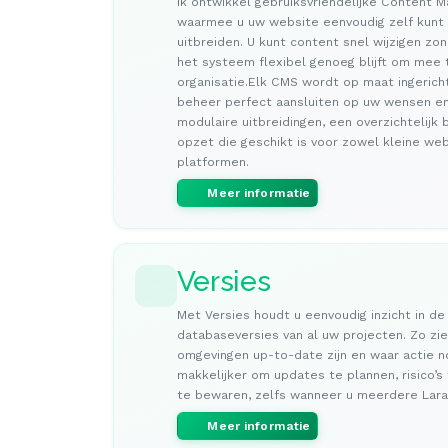
Ik ontwikkel gebruiksvriendelijke Content
waarmee u uw website eenvoudig zelf kunt
uitbreiden. U kunt content snel wijzigen zon
het systeem flexibel genoeg blijft om mee
organisatie.Elk CMS wordt op maat ingericht
beheer perfect aansluiten op uw wensen e
modulaire uitbreidingen, een overzichtelijk
opzet die geschikt is voor zowel kleine web
platformen.
Meer informatie
Versies
Met Versies houdt u eenvoudig inzicht in de
databaseversies van al uw projecten. Zo zi
omgevingen up-to-date zijn en waar actie no
makkelijker om updates te plannen, risico’s
te bewaren, zelfs wanneer u meerdere Lara
Meer informatie