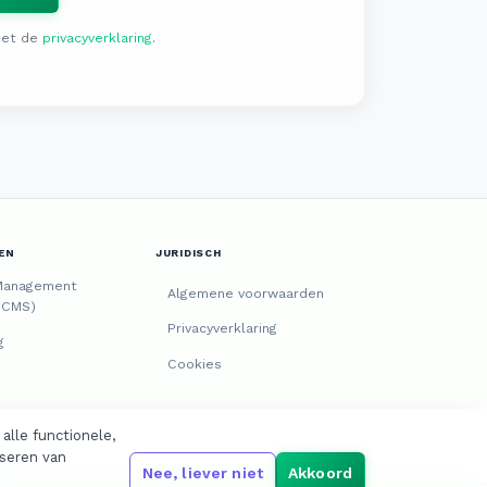
met de
privacyverklaring
.
EN
JURIDISCH
Management
Algemene voorwaarden
(CMS)
Privacyverklaring
g
Cookies
alle functionele,
iseren van
Nee, liever niet
Akkoord