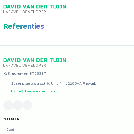
Ga naar inhoud
Referenties
KvK-nummer:
87093871
Steenplaetsstraat 6, Unit 4.14, 2288AA Rijswijk
hallo@davidvandertuijn.nl
WEBSITE
Blog