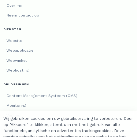
Over mij
Neem contact op
DIENSTEN
Website
Webapplicatie
Webwinkel
Webhosting
OPLOSSINGEN
Content Management Systeem (CMS)
Monitoring
Versies
Wij gebruiken cookies om uw gebruikservaring te verbeteren. Door
op "Akkoord" te klikken, stemt u in met het gebruik van alle
JURIDISCH
functionele, analytische en advertentie/trackingcookies. Deze
worden gebruikt voor het optimaliseren van de website en het