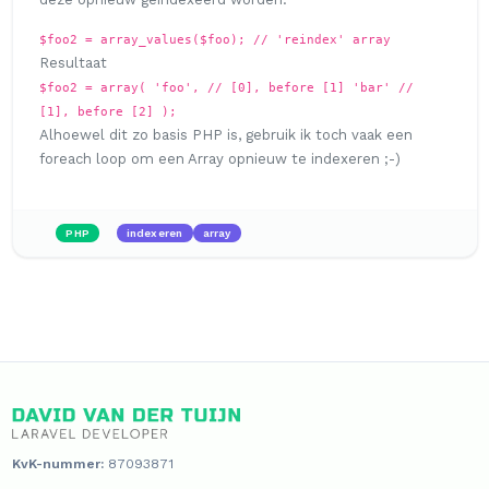
$foo2 = array_values($foo); // 'reindex' array
Resultaat
$foo2 = array( 'foo', // [0], before [1] 'bar' //
[1], before [2] );
Alhoewel dit zo basis PHP is, gebruik ik toch vaak een
foreach loop
om een Array opnieuw te indexeren ;-)
PHP
indexeren
array
KvK-nummer:
87093871