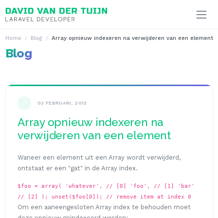
Ga naar inhoud
Home
Blog
Array opnieuw indexeren na verwijderen van een element
Blog
03 FEBRUARI, 2013
Array opnieuw indexeren na
verwijderen van een element
Waneer een element uit een Array wordt verwijderd,
ontstaat er een "gat" in de Array index.
$foo = array( 'whatever', // [0] 'foo', // [1] 'bar'
// [2] );
unset($foo[0]); // remove item at index 0
Om een aaneengesloten Array index te behouden moet
deze opnieuw geïndexeerd worden: