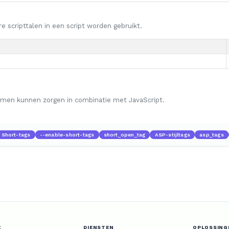
e scripttalen in een script worden gebruikt.
lemen kunnen zorgen in combinatie met JavaScript.
Short-tags
--enable-short-tags
short_open_tag
ASP-stijltags
asp_tags
E
DIENSTEN
OPLOSSING