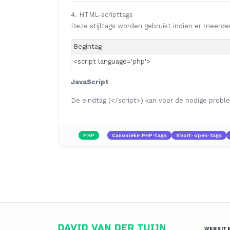
4. HTML-scripttags
Deze stijltags worden gebruikt indien er meerder
Begintag
<script language='php'>
JavaScript
De eindtag (</script>) kan voor de nodige prob
PHP
Canonieke PHP-tags
Short-open-tags
WEBSIT