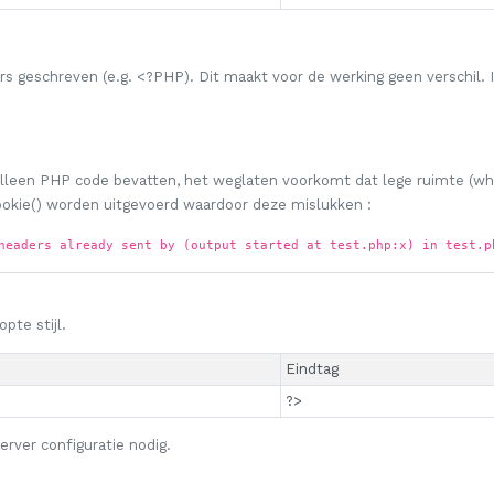
s geschreven (e.g. <?PHP). Dit maakt voor de werking geen verschil.
 alleen PHP code bevatten, het weglaten voorkomt dat lege ruimte (wh
cookie() worden uitgevoerd waardoor deze mislukken :
headers already sent by (output started at test.php:x) in test.p
pte stijl.
Eindtag
?>
rver configuratie nodig.