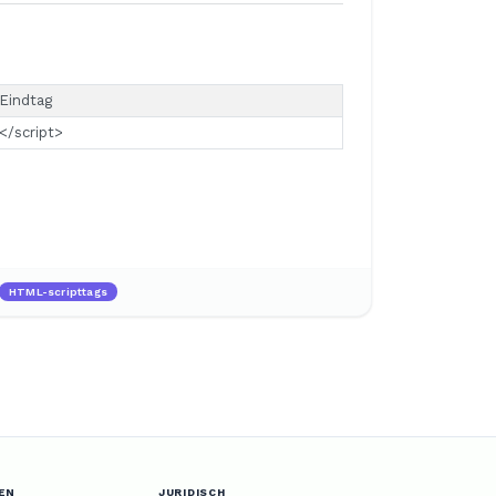
Eindtag
</script>
HTML-scripttags
EN
JURIDISCH