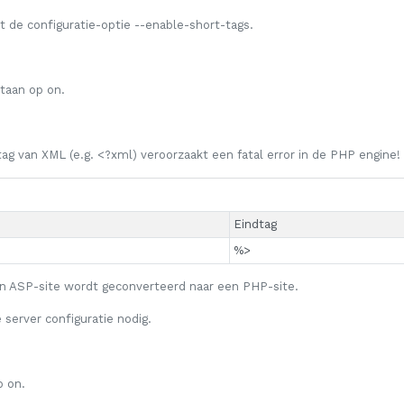
 de configuratie-optie
--enable-short-tags
.
staan op
on
.
ag van XML (e.g. <?xml) veroorzaakt een fatal error in de PHP engine!
Eindtag
%>
een ASP-site wordt geconverteerd naar een PHP-site.
 server configuratie nodig.
op
on
.