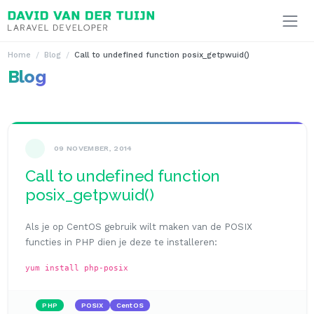
Ga naar inhoud
Home
Blog
Call to undefined function posix_getpwuid()
Blog
09 NOVEMBER, 2014
Call to undefined function
posix_getpwuid()
Als je op CentOS gebruik wilt maken van de POSIX
functies in PHP dien je deze te installeren:
yum install php-posix
PHP
POSIX
CentOS