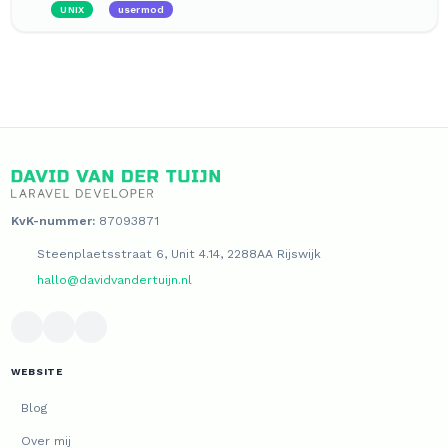
UNIX
usermod
KvK-nummer:
87093871
Steenplaetsstraat 6, Unit 4.14, 2288AA Rijswijk
hallo@davidvandertuijn.nl
WEBSITE
Blog
Over mij