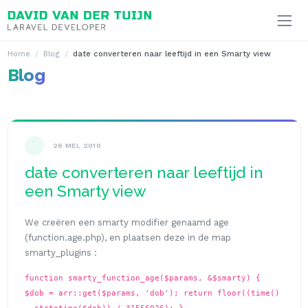
Ga naar inhoud
Home
Blog
date converteren naar leeftijd in een Smarty view
Blog
26 MEI, 2010
date converteren naar leeftijd in
een Smarty view
We creëren een smarty modifier genaamd age
(
function.age.php
), en plaatsen deze in de map
smarty_plugins
:
function smarty_function_age($params, &$smarty) {
$dob = arr::get($params, 'dob'); return floor((time()
- strtotime($dob)) / 31556926); }