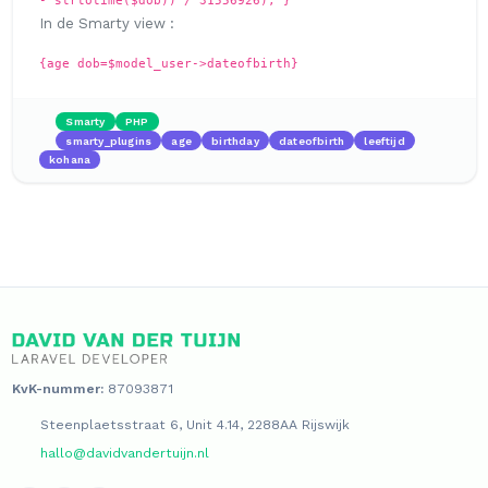
In de Smarty view :
{age dob=$model_user->dateofbirth}
Smarty
PHP
smarty_plugins
age
birthday
dateofbirth
leeftijd
kohana
KvK-nummer:
87093871
Steenplaetsstraat 6, Unit 4.14, 2288AA Rijswijk
hallo@davidvandertuijn.nl