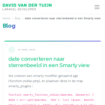
Ga naar inhoud
Home
Blog
date converteren naar sterrenbeeld in een Smarty view
Blog
01 JUNI, 2010
date converteren naar
sterrenbeeld in een Smarty view
We creëren een smarty modifier genaamd age
(
function.zodiac.php
), en plaatsen deze in de map
smarty_plugins
:
function smarty_function_zodiac($params, &$smarty) {
$dob = arr::get($params, 'dob'); list ($year, $month,
$day) = explode("-", $dob); if ( ($month == 1 && $day