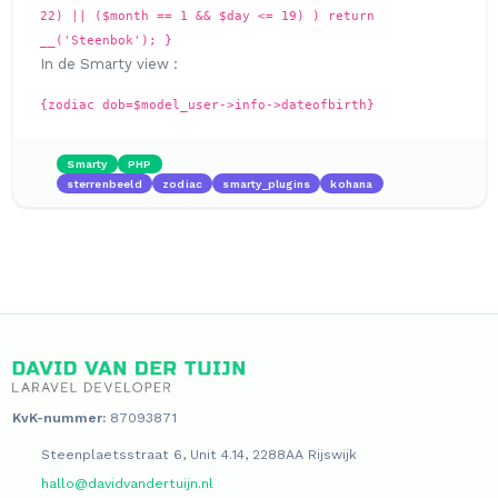
22) || ($month == 1 && $day <= 19) ) return
__('Steenbok'); }
In de Smarty view :
{zodiac dob=$model_user->info->dateofbirth}
Smarty
PHP
sterrenbeeld
zodiac
smarty_plugins
kohana
KvK-nummer:
87093871
Steenplaetsstraat 6, Unit 4.14, 2288AA Rijswijk
hallo@davidvandertuijn.nl