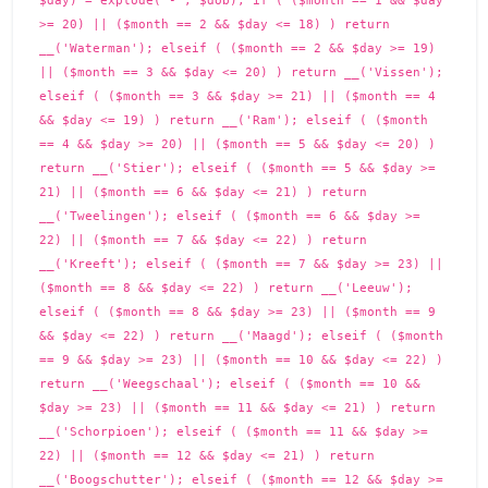
>= 20) || ($month == 2 && $day <= 18) ) return
__('Waterman'); elseif ( ($month == 2 && $day >= 19)
|| ($month == 3 && $day <= 20) ) return __('Vissen');
elseif ( ($month == 3 && $day >= 21) || ($month == 4
&& $day <= 19) ) return __('Ram'); elseif ( ($month
== 4 && $day >= 20) || ($month == 5 && $day <= 20) )
return __('Stier'); elseif ( ($month == 5 && $day >=
21) || ($month == 6 && $day <= 21) ) return
__('Tweelingen'); elseif ( ($month == 6 && $day >=
22) || ($month == 7 && $day <= 22) ) return
__('Kreeft'); elseif ( ($month == 7 && $day >= 23) ||
($month == 8 && $day <= 22) ) return __('Leeuw');
elseif ( ($month == 8 && $day >= 23) || ($month == 9
&& $day <= 22) ) return __('Maagd'); elseif ( ($month
== 9 && $day >= 23) || ($month == 10 && $day <= 22) )
return __('Weegschaal'); elseif ( ($month == 10 &&
$day >= 23) || ($month == 11 && $day <= 21) ) return
__('Schorpioen'); elseif ( ($month == 11 && $day >=
22) || ($month == 12 && $day <= 21) ) return
__('Boogschutter'); elseif ( ($month == 12 && $day >=