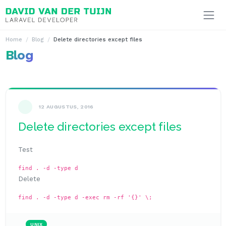
Ga naar inhoud
Home
Blog
Delete directories except files
Blog
12 AUGUSTUS, 2016
Delete directories except files
Test
find . -d -type d
Delete
find . -d -type d -exec rm -rf '{}' \;
UNIX