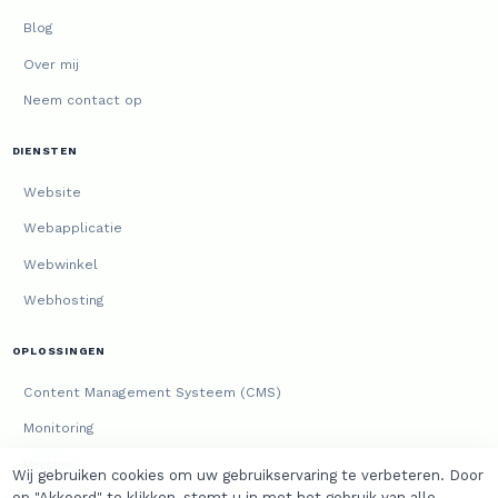
Blog
Over mij
Neem contact op
DIENSTEN
Website
Webapplicatie
Webwinkel
Webhosting
OPLOSSINGEN
Content Management Systeem (CMS)
Monitoring
Versies
Wij gebruiken cookies om uw gebruikservaring te verbeteren. Door
op "Akkoord" te klikken, stemt u in met het gebruik van alle