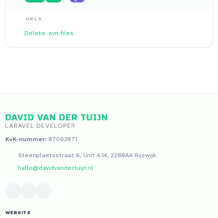
URLS
Delete .svn files
KvK-nummer:
87093871
Steenplaetsstraat 6, Unit 4.14, 2288AA Rijswijk
hallo@davidvandertuijn.nl
WEBSITE