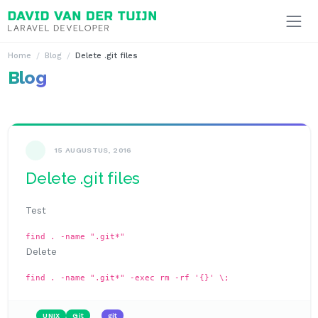
Ga naar inhoud
Home
Blog
Delete .git files
Blog
15 AUGUSTUS, 2016
Delete .git files
Test
find . -name ".git*"
Delete
find . -name ".git*" -exec rm -rf '{}' \;
UNIX
Git
git