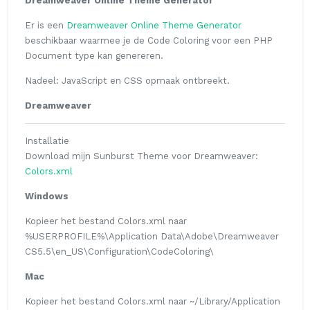
Dreamweaver Online Theme Generator
Er is een
Dreamweaver Online Theme Generator
beschikbaar waarmee je de
Code Coloring
voor een PHP
Document type
kan genereren.
Nadeel: JavaScript en CSS opmaak ontbreekt.
Dreamweaver
Installatie
Download mijn Sunburst Theme voor Dreamweaver:
Colors.xml
Windows
Kopieer het bestand
Colors.xml
naar
%USERPROFILE%\Application Data\Adobe\Dreamweaver
CS5.5\en_US\Configuration\CodeColoring\
Mac
Kopieer het bestand
Colors.xml
naar
~/Library/Application