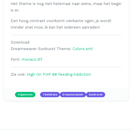
Het theme is nog niet helemaal naar wens, maar het begin
is er.
Een hoog contrast voorkomt vierkante ogen, je wordt
minder snel moe, ik kan het iedereen aanraden!
Download
Dreamweaver Sunburst Theme:
Colors.xml
Font:
monaco.ttf
Zie ook:
High On PHP ## Feeding Addiction
Algemeen
TextMate
Dreamweaver
Sunburst