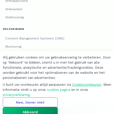
Webapplicatie
Webwinkel
Webhosting
OPLOSSINGEN
Content Management Systeem (CMS)
Monitoring
Versies
Wij gebruiken cookies om uw gebruikservaring te verbeteren. Door
op "Akkoord" te klikken, stemt u in met het gebruik van alle
JURIDISCH
functionele, analytische en advertentie/trackingcookies. Deze
worden gebruikt voor het optimaliseren van de website en het
Algemene voorwaarden
personaliseren van advertenties.
Privacyverklaring
U kunt uw voorkeuren altijd aanpassen via
Cookievoorkeuren
. Meer
informatie vindt u op onze
cookies pagina
en in onze
Cookies
privacyverklaring
.
Nee, liever niet
© 2026
David van der Tuijn
. Alle rechten voorbehouden.
Akkoord