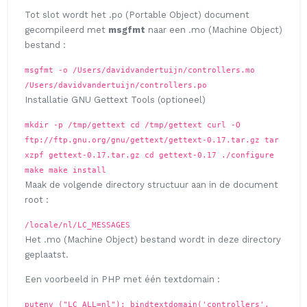
Tot slot wordt het .po (Portable Object) document
gecompileerd met
msgfmt
naar een .mo (Machine Object)
bestand :
msgfmt -o /Users/davidvandertuijn/controllers.mo
/Users/davidvandertuijn/controllers.po
Installatie GNU Gettext Tools (optioneel)
mkdir -p /tmp/gettext cd /tmp/gettext curl -O
ftp://ftp.gnu.org/gnu/gettext/gettext-0.17.tar.gz tar
xzpf gettext-0.17.tar.gz cd gettext-0.17 ./configure
make make install
Maak de volgende directory structuur aan in de document
root :
/locale/nl/LC_MESSAGES
Het .mo (Machine Object) bestand wordt in deze directory
geplaatst.
Een voorbeeld in PHP met één textdomain :
putenv ("LC_ALL=nl"); bindtextdomain('controllers',