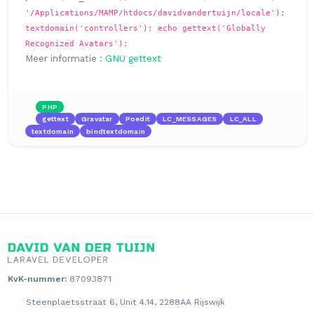
'/Applications/MAMP/htdocs/davidvandertuijn/locale');
textdomain('controllers'); echo gettext('Globally
Recognized Avatars');
Meer informatie :
GNU gettext
PHP
gettext
Gravatar
Poedit
LC_MESSAGES
LC_ALL
textdomain
bindtextdomain
KvK-nummer:
87093871
Steenplaetsstraat 6, Unit 4.14, 2288AA Rijswijk