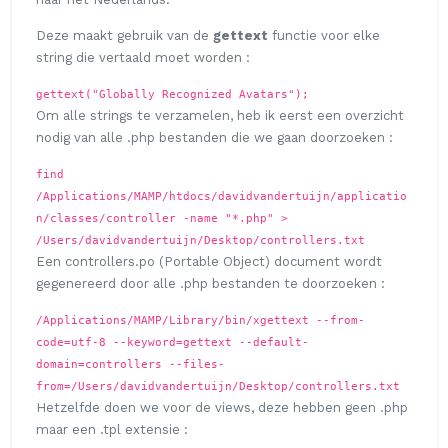
Deze maakt gebruik van de
gettext
functie voor elke
string die vertaald moet worden :
gettext("Globally Recognized Avatars");
Om alle strings te verzamelen, heb ik eerst een overzicht
nodig van alle .php bestanden die we gaan doorzoeken :
find
/Applications/MAMP/htdocs/davidvandertuijn/applicatio
n/classes/controller -name "*.php" >
/Users/davidvandertuijn/Desktop/controllers.txt
Een controllers.po (Portable Object) document wordt
gegenereerd door alle .php bestanden te doorzoeken :
/Applications/MAMP/Library/bin/xgettext --from-
code=utf-8 --keyword=gettext --default-
domain=controllers --files-
from=/Users/davidvandertuijn/Desktop/controllers.txt
Hetzelfde doen we voor de views, deze hebben geen .php
maar een .tpl extensie :