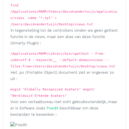
find
/Applications/MAMP/htdocs/davidvandertuijn/applicatio
n/views -name "*.tpl" >
/Users/davidvandertuijn/Desktop/views.txt
In tegenstelling tot de controllers vinden we geen gettext
functie in de views, maar een alias van deze functie
(Smarty Plugin) :
/Applications/MAMP/Library/bin/xgettext --from-
code=utf-8 --keyword=__ --default-domain=views --
files-from=/Users/davidvandertuijn/Desktop/views.txt
Het .po (Portable Object) document ziet er ongeveer zo
uit :
msgid "Globally Recognized Avatars" msgstr
"Wereldwijd Erkende Avatars"
Voor een vertaalbureau niet echt gebruiksvriendelijk, maar
er is Sofware zoals
Poedit
beschikbaar om deze
bestanden te bewerken :