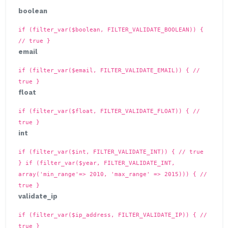
boolean
if (filter_var($boolean, FILTER_VALIDATE_BOOLEAN)) {
// true }
email
if (filter_var($email, FILTER_VALIDATE_EMAIL)) { //
true }
float
if (filter_var($float, FILTER_VALIDATE_FLOAT)) { //
true }
int
if (filter_var($int, FILTER_VALIDATE_INT)) { // true
}
if (filter_var($year, FILTER_VALIDATE_INT,
array('min_range'=> 2010, 'max_range' => 2015))) { //
true }
validate_ip
if (filter_var($ip_address, FILTER_VALIDATE_IP)) { //
true }