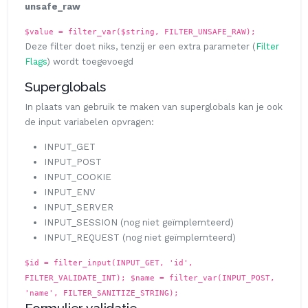
unsafe_raw
$value = filter_var($string, FILTER_UNSAFE_RAW);
Deze filter doet niks, tenzij er een extra parameter (
Filter
Flags
) wordt toegevoegd
Superglobals
In plaats van gebruik te maken van superglobals kan je ook
de input variabelen opvragen:
INPUT_GET
INPUT_POST
INPUT_COOKIE
INPUT_ENV
INPUT_SERVER
INPUT_SESSION (nog niet geïmplemteerd)
INPUT_REQUEST (nog niet geïmplemteerd)
$id = filter_input(INPUT_GET, 'id',
FILTER_VALIDATE_INT);
$name = filter_var(INPUT_POST,
'name', FILTER_SANITIZE_STRING);
Formulier validatie