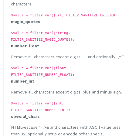
characters.
$value = filter_var($url, FILTER_SANITIZE_ENCODED);
magic_quotes
$value = filter_var($string,
FILTER_SANITIZE_MAGIC_QUOTES);
number_float
Remove all characters except digits, +- and optionally .,eE.
$value = filter_var($float,
FILTER_SANITIZE_NUMBER_FLOAT);
number_int
Remove all characters except digits, plus and minus sign.
$value = filter_var($int,
FILTER_SANITIZE_NUMBER_INT);
special_chars
HTML-escape '"<>& and characters with ASCII value less
than 32, optionally strip or encode other special