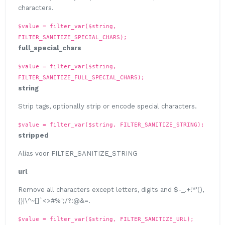
characters.
$value = filter_var($string,
FILTER_SANITIZE_SPECIAL_CHARS);
full_special_chars
$value = filter_var($string,
FILTER_SANITIZE_FULL_SPECIAL_CHARS);
string
Strip tags, optionally strip or encode special characters.
$value = filter_var($string, FILTER_SANITIZE_STRING);
stripped
Alias voor FILTER_SANITIZE_STRING
url
Remove all characters except letters, digits and $-_.+!*'(),
{}|\^~[]`<>#%";/?:@&=.
$value = filter_var($string, FILTER_SANITIZE_URL);