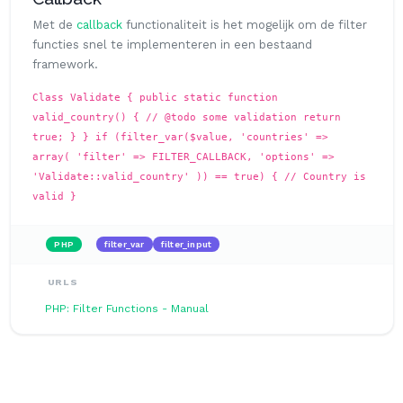
Met de
callback
functionaliteit is het mogelijk om de filter
functies snel te implementeren in een bestaand
framework.
Class Validate { public static function
valid_country() { // @todo some validation return
true; } } if (filter_var($value, 'countries' =>
array( 'filter' => FILTER_CALLBACK, 'options' =>
'Validate::valid_country' )) == true) { // Country is
valid }
PHP
filter_var
filter_input
URLS
PHP: Filter Functions - Manual