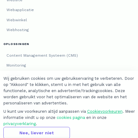
Webapplicatie
Webwinkel
Webhosting
OPLOSSINGEN
Content Management Systeem (CMS)
Monitoring
Versies
Wij gebruiken cookies om uw gebruikservaring te verbeteren. Door
op "Akkoord" te klikken, stemt u in met het gebruik van alle
JURIDISCH
functionele, analytische en advertentie/trackingcookies. Deze
worden gebruikt voor het optimaliseren van de website en het
Algemene voorwaarden
personaliseren van advertenties.
Privacyverklaring
U kunt uw voorkeuren altijd aanpassen via
Cookievoorkeuren
. Meer
informatie vindt u op onze
cookies pagina
en in onze
Cookies
privacyverklaring
.
Nee, liever niet