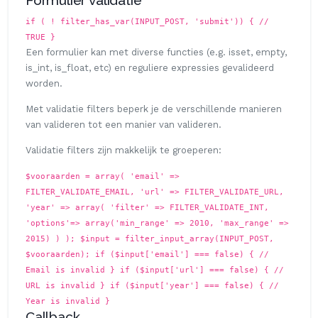
if ( ! filter_has_var(INPUT_POST, 'submit')) { //
TRUE }
Een formulier kan met diverse functies (e.g. isset, empty,
is_int, is_float, etc) en reguliere expressies gevalideerd
worden.
Met validatie filters beperk je de verschillende manieren
van valideren tot een manier van valideren.
Validatie filters zijn makkelijk te groeperen:
$vooraarden = array( 'email' =>
FILTER_VALIDATE_EMAIL, 'url' => FILTER_VALIDATE_URL,
'year' => array( 'filter' => FILTER_VALIDATE_INT,
'options'=> array('min_range' => 2010, 'max_range' =>
2015) ) ); $input = filter_input_array(INPUT_POST,
$vooraarden); if ($input['email'] === false) { //
Email is invalid } if ($input['url'] === false) { //
URL is invalid } if ($input['year'] === false) { //
Year is invalid }
Callback