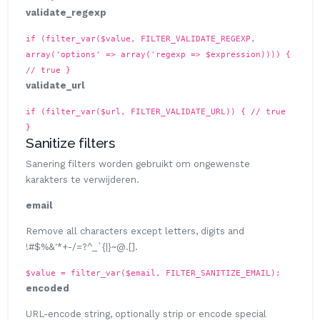
validate_regexp
if (filter_var($value, FILTER_VALIDATE_REGEXP,
array('options' => array('regexp => $expression)))) {
// true }
validate_url
if (filter_var($url, FILTER_VALIDATE_URL)) { // true
}
Sanitize filters
Sanering filters worden gebruikt om ongewenste
karakters te verwijderen.
email
Remove all characters except letters, digits and
!#$%&'*+-/=?^_`{|}~@.[].
$value = filter_var($email, FILTER_SANITIZE_EMAIL);
encoded
URL-encode string, optionally strip or encode special