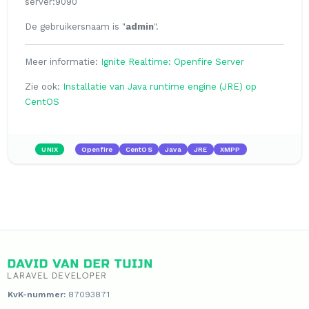
server:9090
De gebruikersnaam is "
admin
".
Meer informatie:
Ignite Realtime: Openfire Server
Zie ook:
Installatie van Java runtime engine (JRE) op
CentOS
UNIX
Openfire
CentOS
Java
JRE
XMPP
KvK-nummer:
87093871