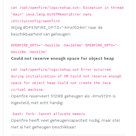
cat /opt/openfire/logs/nohup.out: Exception in thread
"main" java.lang.OutOfMemoryError
nano
/etc/sysconfig/openfire
Wijzig #OPENFIRE_OPTS="-Xmx1024m" naar de
beschikbaarheid van geheugen:
OPENFIRE_OPTS="-Xms512m -Xmx1024m" OPENFIRE_OPTS="-
Xms128m -Xmx512m"
Could not reserve enough space for object heap
cat /opt/openfire/logs/nohup.out Error occurred
during initialization of VM Could not reserve enough
space for object heap Could not create the Java
virtual machine.
Openfire reserveert 512MB geheugen als -Xmx512m is
ingesteld, niet echt handig:
-bash: fork: Cannot allocate memory
Openfire heeft veel geheugencapaciteit nodig, maar stel
niet al het geheugen beschikbaar!