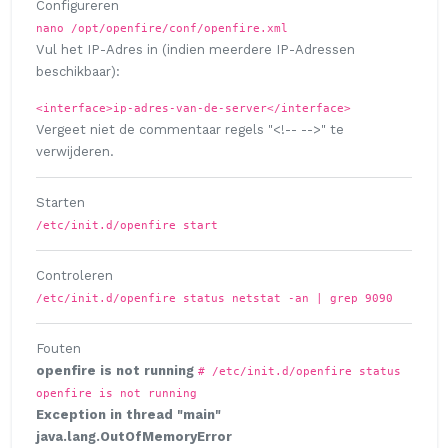
Configureren
nano /opt/openfire/conf/openfire.xml
Vul het IP-Adres in (indien meerdere IP-Adressen
beschikbaar):
<interface>ip-adres-van-de-server</interface>
Vergeet niet de commentaar regels "<!-- -->" te
verwijderen.
Starten
/etc/init.d/openfire start
Controleren
/etc/init.d/openfire status
netstat -an | grep 9090
Fouten
openfire is not running
# /etc/init.d/openfire status
openfire is not running
Exception in thread "main"
java.lang.OutOfMemoryError