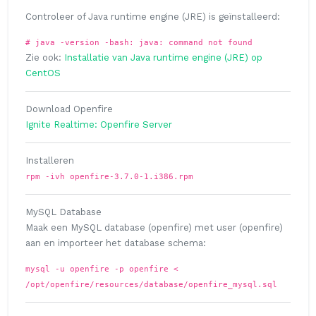
Controleer of Java runtime engine (JRE) is geïnstalleerd:
# java -version -bash: java: command not found
Zie ook:
Installatie van Java runtime engine (JRE) op
CentOS
Download Openfire
Ignite Realtime: Openfire Server
Installeren
rpm -ivh openfire-3.7.0-1.i386.rpm
MySQL Database
Maak een MySQL database (openfire) met user (openfire)
aan en importeer het database schema:
mysql -u openfire -p openfire <
/opt/openfire/resources/database/openfire_mysql.sql