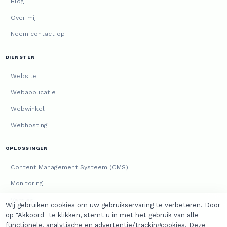
Blog
Over mij
Neem contact op
DIENSTEN
Website
Webapplicatie
Webwinkel
Webhosting
OPLOSSINGEN
Content Management Systeem (CMS)
Monitoring
Versies
Wij gebruiken cookies om uw gebruikservaring te verbeteren. Door
op "Akkoord" te klikken, stemt u in met het gebruik van alle
JURIDISCH
functionele, analytische en advertentie/trackingcookies. Deze