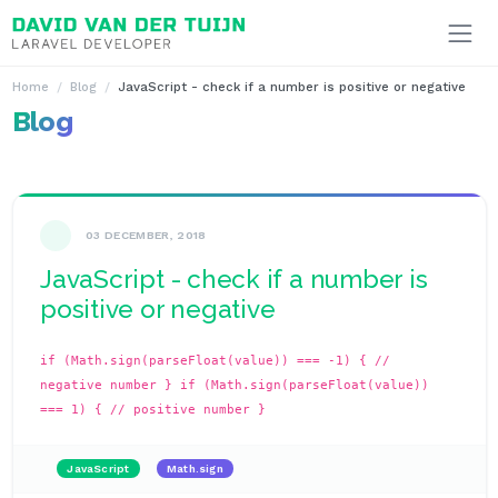
Ga naar inhoud
Home
Blog
JavaScript - check if a number is positive or negative
Blog
03 DECEMBER, 2018
JavaScript - check if a number is
positive or negative
if (Math.sign(parseFloat(value)) === -1) { //
negative number }
if (Math.sign(parseFloat(value))
=== 1) { // positive number }
JavaScript
Math.sign