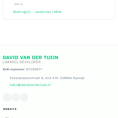
URLS
Math.sign() - JavaScript | MDN
KvK-nummer:
87093871
Steenplaetsstraat 6, Unit 4.14, 2288AA Rijswijk
hallo@davidvandertuijn.nl
WEBSITE