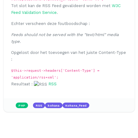
Tot slot kan de RSS Feed gevalideerd worden met
W3C
Feed Validation Service
.
Echter verscheen deze foutboodschap :
Feeds should not be served with the "text/html" media
type.
Opgelost door het toevoegen van het juiste Content-Type
:
$this->request->headers['Content-Type'] =
'application/rss+xml';
Resultaat :
RSS
PHP
RSS
kohana
Kohana_Feed