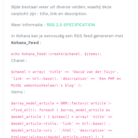
Bijde bestaan weer uit diverse velden, waarbij deze
verplicht zijn :
title
,
link
en
description
.
Meer Informatie :
RSS 2.0 SPECIFICATION
In Kohana kan je eenvoudig een RSS feed genereren met
Kohana_Feed
:
echo Kohana_Feed::create($chanel, $items);
Chanel :
$chanel = array( 'title' => 'David van der Tuijn',
'link' => Url::base(), 'description' => 'Een PHP en
MySQL webontwikkelaar\'s blog' );
Items :
$array_model_article = ORM::factory('article')-
>find_all(); foreach ( $array_model_article as
$model_article ) { $items[] = array( 'title' =>
$model_article->title, 'link' => Url::base() .
$model_article->uri . '.html', 'description' =>
htmlspecialchars($model_article->text) ); }