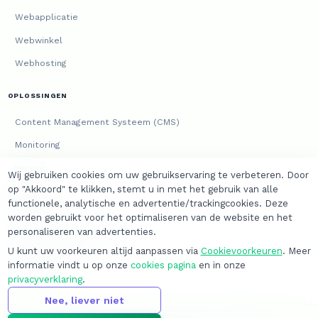
Webapplicatie
Webwinkel
Webhosting
OPLOSSINGEN
Content Management Systeem (CMS)
Monitoring
Versies
Wij gebruiken cookies om uw gebruikservaring te verbeteren. Door
op "Akkoord" te klikken, stemt u in met het gebruik van alle
JURIDISCH
functionele, analytische en advertentie/trackingcookies. Deze
worden gebruikt voor het optimaliseren van de website en het
Algemene voorwaarden
personaliseren van advertenties.
Privacyverklaring
U kunt uw voorkeuren altijd aanpassen via
Cookievoorkeuren
. Meer
informatie vindt u op onze
cookies pagina
en in onze
Cookies
privacyverklaring
.
Nee, liever niet