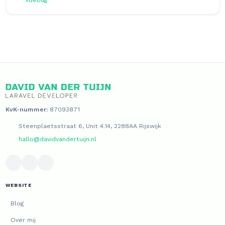
Xdebug
KvK-nummer:
87093871
Steenplaetsstraat 6, Unit 4.14, 2288AA Rijswijk
hallo@davidvandertuijn.nl
WEBSITE
Blog
Over mij