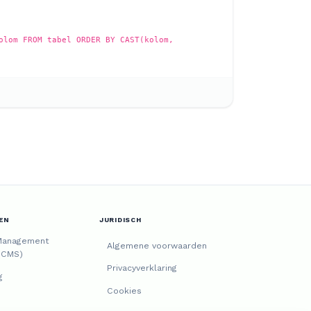
olom FROM tabel ORDER BY CAST(kolom,
EN
JURIDISCH
Management
Algemene voorwaarden
(CMS)
Privacyverklaring
g
Cookies