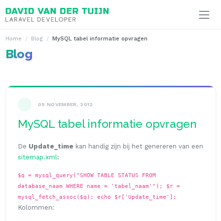
Ga naar inhoud
Home
Blog
MySQL tabel informatie opvragen
Blog
05 NOVEMBER, 2012
MySQL tabel informatie opvragen
De
Update_time
kan handig zijn bij het genereren van een
sitemap.xml
:
$q = mysql_query("SHOW TABLE STATUS FROM
database_naam WHERE name = 'tabel_naam'"); $r =
mysql_fetch_assoc($q); echo $r['Update_time'];
Kolommen: