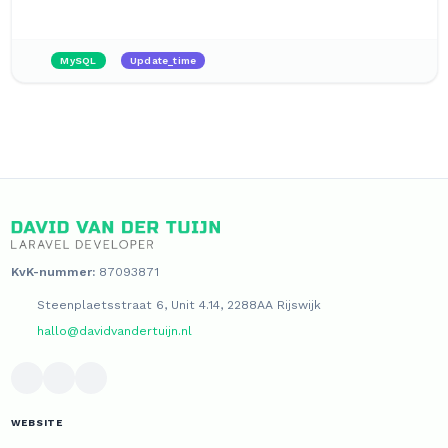
MySQL
Update_time
KvK-nummer:
87093871
Steenplaetsstraat 6, Unit 4.14, 2288AA Rijswijk
hallo@davidvandertuijn.nl
WEBSITE