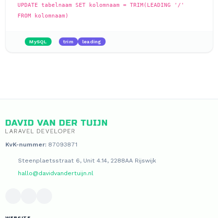
UPDATE tabelnaam SET kolomnaam = TRIM(LEADING '/'
FROM kolomnaam)
MySQL
trim
leading
KvK-nummer:
87093871
Steenplaetsstraat 6, Unit 4.14, 2288AA Rijswijk
hallo@davidvandertuijn.nl
WEBSITE