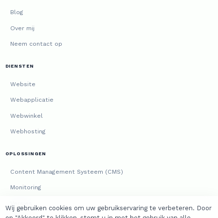
Blog
Over mij
Neem contact op
DIENSTEN
Website
Webapplicatie
Webwinkel
Webhosting
OPLOSSINGEN
Content Management Systeem (CMS)
Monitoring
Versies
Wij gebruiken cookies om uw gebruikservaring te verbeteren. Door
op "Akkoord" te klikken, stemt u in met het gebruik van alle