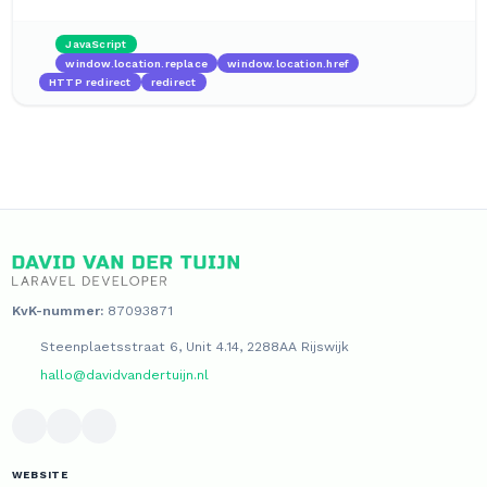
JavaScript
window.location.replace
window.location.href
HTTP redirect
redirect
KvK-nummer:
87093871
Steenplaetsstraat 6, Unit 4.14, 2288AA Rijswijk
hallo@davidvandertuijn.nl
WEBSITE