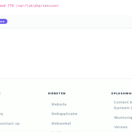
mod 770 /var/lib/php/session/
ana
E
DIENSTEN
OPLOSSING
Content 
Website
Systeem 
ij
Webapplicatie
Monitorin
contact op
Webwinkel
Versies