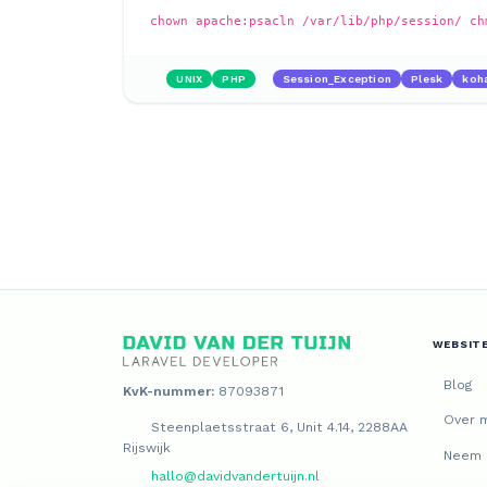
chown apache:psacln /var/lib/php/session/ ch
UNIX
PHP
Session_Exception
Plesk
koh
WEBSIT
Blog
KvK-nummer:
87093871
Over m
Steenplaetsstraat 6, Unit 4.14, 2288AA
Rijswijk
Neem 
hallo@davidvandertuijn.nl