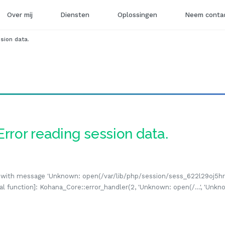
Over mij
Diensten
Oplossingen
Neem contac
ssion data.
Error reading session data.
n' with message 'Unknown: open(/var/lib/php/session/sess_622l29oj5h
al function]: Kohana_Core::error_handler(2, 'Unknown: open(/...', 'Unkn