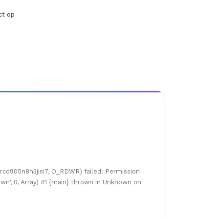
t op
rrcd905n8h3jisi7, O_RDWR) failed: Permission
own', 0, Array) #1 {main} thrown in Unknown on