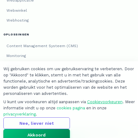
Webapplicatie
Webwinkel
Webhosting
OPLOSSINGEN
Content Management Systeem (CMS)
Monitoring
Versies
Wij gebruiken cookies om uw gebruikservaring te verbeteren. Door
op "Akkoord" te klikken, stemt u in met het gebruik van alle
JURIDISCH
functionele, analytische en advertentie/trackingcookies. Deze
worden gebruikt voor het optimaliseren van de website en het
Algemene voorwaarden
personaliseren van advertenties.
Privacyverklaring
U kunt uw voorkeuren altijd aanpassen via
Cookievoorkeuren
. Meer
informatie vindt u op onze
cookies pagina
en in onze
Cookies
privacyverklaring
.
Nee, liever niet
© 2026
David van der Tuijn
. Alle rechten voorbehouden.
Akkoord