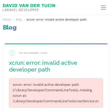
Ga naar inhoud
Home
Blog
xcrun: error: invalid active developer path
Blog
02 NOVEMBER, 2016
xcrun: error: invalid active
developer path
xcrun: error: invalid active developer path
(/Library/Developer/CommandLineTools), missing
xcrun at:
/Library/Developer/CommandLineTools/usr/bin/xcrun