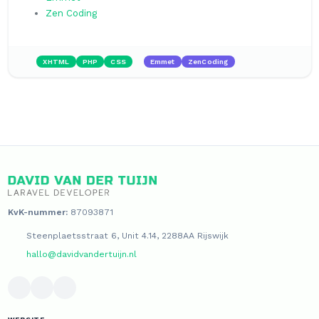
Zen Coding
XHTML
PHP
CSS
Emmet
ZenCoding
KvK-nummer:
87093871
Steenplaetsstraat 6, Unit 4.14, 2288AA Rijswijk
hallo@davidvandertuijn.nl