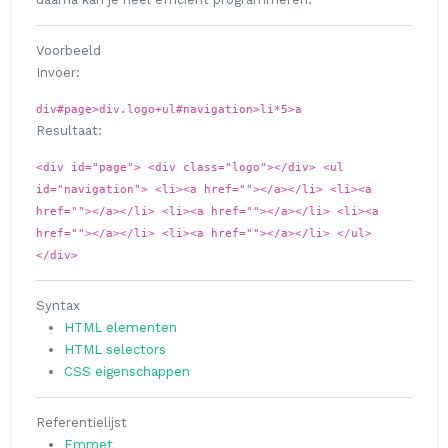
Voorbeeld
Invoer:
div#page>div.logo+ul#navigation>li*5>a
Resultaat:
<div id="page"> <div class="logo"></div> <ul
id="navigation"> <li><a href=""></a></li> <li><a
href=""></a></li> <li><a href=""></a></li> <li><a
href=""></a></li> <li><a href=""></a></li> </ul>
</div>
Syntax
HTML elementen
HTML selectors
CSS eigenschappen
Referentielijst
Emmet