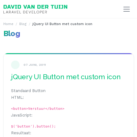
Ga naar inhoud
Home
Blog
jQuery UI Button met custom icon
Blog
07 JUNI, 2011
jQuery UI Button met custom icon
Standaard Button
HTML:
<button>Verstuur</button>
JavaScript:
$('button').button();
Resultaat: