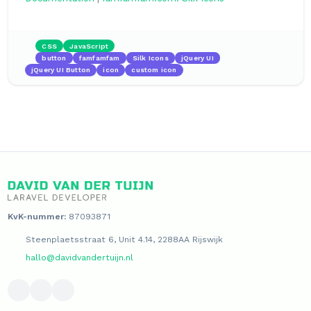
CSS
JavaScript
button
famfamfam
Silk Icons
jQuery UI
jQuery UI Button
icon
custom icon
KvK-nummer:
87093871
Steenplaetsstraat 6, Unit 4.14, 2288AA Rijswijk
hallo@davidvandertuijn.nl