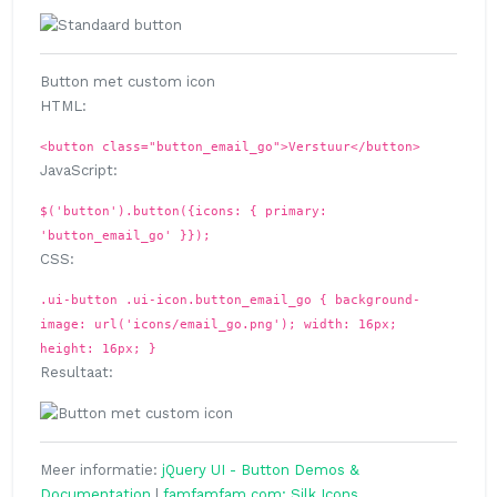
Button met custom icon
HTML:
<button class="button_email_go">Verstuur</button>
JavaScript:
$('button').button({icons: { primary:
'button_email_go' }});
CSS:
.ui-button .ui-icon.button_email_go { background-
image: url('icons/email_go.png'); width: 16px;
height: 16px; }
Resultaat:
Meer informatie:
jQuery UI - Button Demos &
Documentation
|
famfamfam.com: Silk Icons