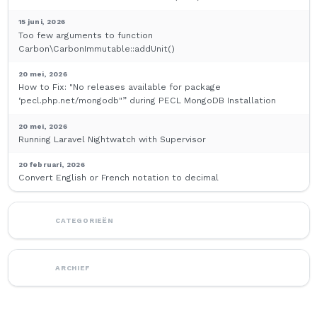
15 juni, 2026
Too few arguments to function
Carbon\CarbonImmutable::addUnit()
20 mei, 2026
How to Fix: "No releases available for package
‘pecl.php.net/mongodb"” during PECL MongoDB Installation
20 mei, 2026
Running Laravel Nightwatch with Supervisor
20 februari, 2026
Convert English or French notation to decimal
CATEGORIEËN
ARCHIEF