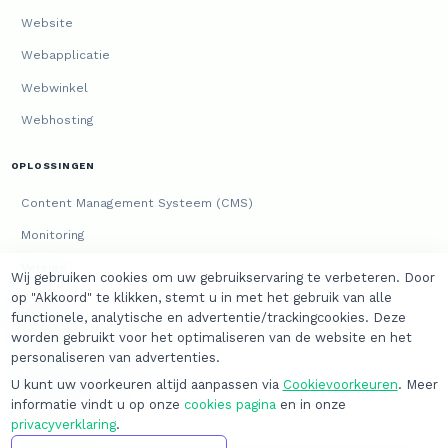
Website
Webapplicatie
Webwinkel
Webhosting
OPLOSSINGEN
Content Management Systeem (CMS)
Monitoring
Versies
Wij gebruiken cookies om uw gebruikservaring te verbeteren. Door
op "Akkoord" te klikken, stemt u in met het gebruik van alle
JURIDISCH
functionele, analytische en advertentie/trackingcookies. Deze
worden gebruikt voor het optimaliseren van de website en het
Algemene voorwaarden
personaliseren van advertenties.
Privacyverklaring
U kunt uw voorkeuren altijd aanpassen via
Cookievoorkeuren
. Meer
informatie vindt u op onze
cookies pagina
en in onze
Cookies
privacyverklaring
.