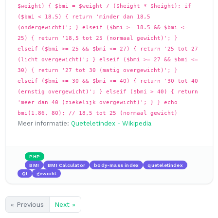
$weight) { $bmi = $weight / ($height * $height); if
($bmi < 18.5) { return 'minder dan 18,5
(ondergewicht)'; } elseif ($bmi >= 18.5 && $bmi <=
25) { return '18,5 tot 25 (normaal gewicht)'; }
elseif ($bmi >= 25 && $bmi <= 27) { return '25 tot 27
(licht overgewicht)'; } elseif ($bmi >= 27 && $bmi <=
30) { return '27 tot 30 (matig overgewicht)'; }
elseif ($bmi >= 30 && $bmi <= 40) { return '30 tot 40
(ernstig overgewicht)'; } elseif ($bmi > 40) { return
'meer dan 40 (ziekelijk overgewicht)'; } } echo
bmi(1.86, 80); // 18,5 tot 25 (normaal gewicht)
Meer informatie:
Queteletindex - Wikipedia
PHP
BMI
BMI Calculator
body-mass index
queteletindex
QI
gewicht
« Previous
Next »