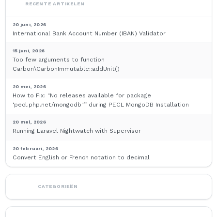
RECENTE ARTIKELEN
20 juni, 2026
International Bank Account Number (IBAN) Validator
15 juni, 2026
Too few arguments to function
Carbon\CarbonImmutable::addUnit()
20 mei, 2026
How to Fix: "No releases available for package
‘pecl.php.net/mongodb"” during PECL MongoDB Installation
20 mei, 2026
Running Laravel Nightwatch with Supervisor
20 februari, 2026
Convert English or French notation to decimal
CATEGORIEËN