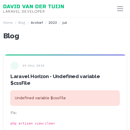
Ga naar inhoud
Home
Blog
Archief
2023
juli
Blog
24 JULI, 2023
Laravel Horizon - Undefined variable
$cssFile
Undefined variable $cssFile
Fix:
php artisan view:clear