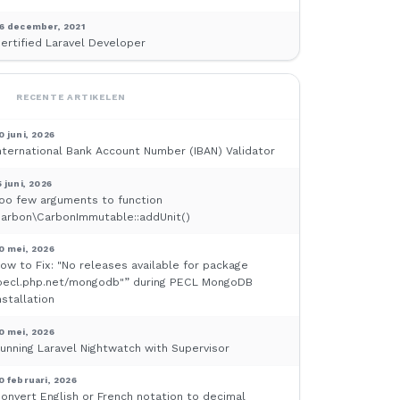
6 december, 2021
ertified Laravel Developer
RECENTE ARTIKELEN
0 juni, 2026
nternational Bank Account Number (IBAN) Validator
5 juni, 2026
oo few arguments to function
arbon\CarbonImmutable::addUnit()
0 mei, 2026
ow to Fix: "No releases available for package
pecl.php.net/mongodb"” during PECL MongoDB
nstallation
0 mei, 2026
unning Laravel Nightwatch with Supervisor
0 februari, 2026
onvert English or French notation to decimal