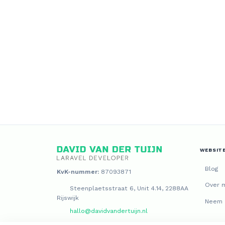
WEBSIT
Blog
KvK-nummer:
87093871
Over m
Steenplaetsstraat 6, Unit 4.14, 2288AA
Rijswijk
Neem 
hallo@davidvandertuijn.nl