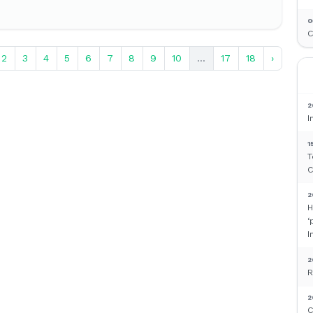
0
C
2
3
4
5
6
7
8
9
10
...
17
18
›
2
I
1
T
C
2
H
‘
I
2
R
2
C