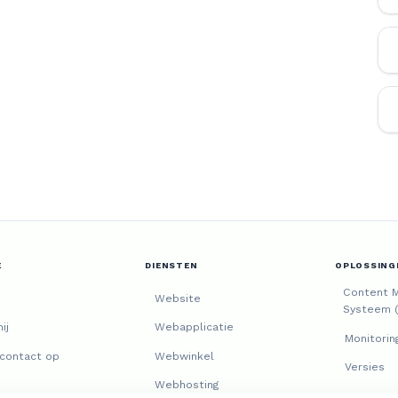
E
DIENSTEN
OPLOSSING
Content 
Website
Systeem 
ij
Webapplicatie
Monitorin
contact op
Webwinkel
Versies
Webhosting