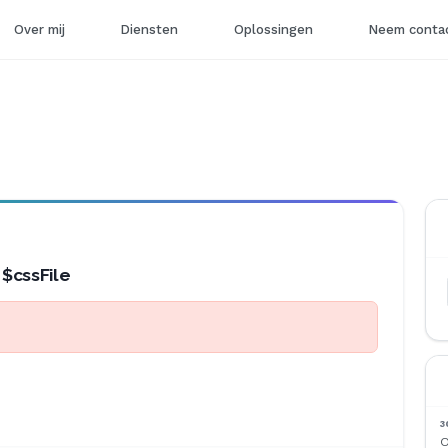
Over mij
Diensten
Oplossingen
Neem contac
 $cssFile
3
O