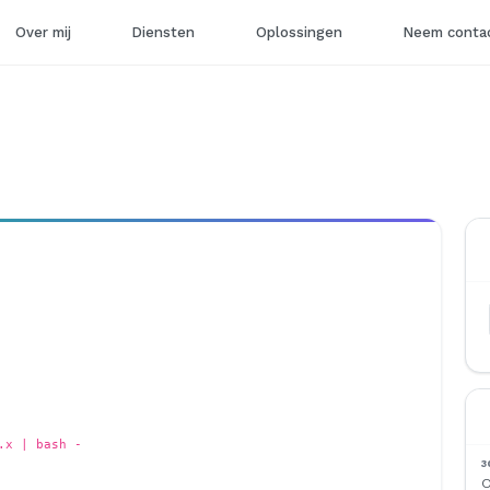
Over mij
Diensten
Oplossingen
Neem contac
.x | bash -
3
O