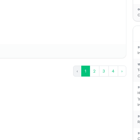
0
C
2
I
1
T
‹
1
2
3
4
›
C
2
H
‘
I
2
R
2
C