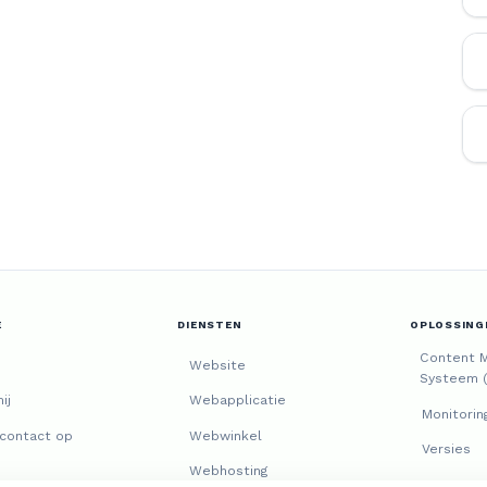
E
DIENSTEN
OPLOSSING
Content 
Website
Systeem 
ij
Webapplicatie
Monitorin
contact op
Webwinkel
Versies
Webhosting