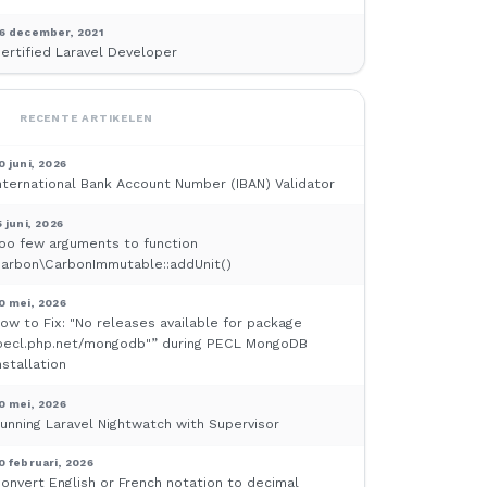
6 december, 2021
ertified Laravel Developer
RECENTE ARTIKELEN
0 juni, 2026
nternational Bank Account Number (IBAN) Validator
5 juni, 2026
oo few arguments to function
arbon\CarbonImmutable::addUnit()
0 mei, 2026
ow to Fix: "No releases available for package
pecl.php.net/mongodb"” during PECL MongoDB
nstallation
0 mei, 2026
unning Laravel Nightwatch with Supervisor
0 februari, 2026
onvert English or French notation to decimal