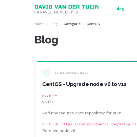
Ga naar inhoud
Blog
Home
Blog
Categorie
CentOS
Blog
30 DECEMBER, 2020
CentOS - Upgrade node v6 to v12
node -v
v6.17.1
Add nodesource.com repository for yum:
curl -sL https://rpm.nodesource.com/setup_12
Remove node v6