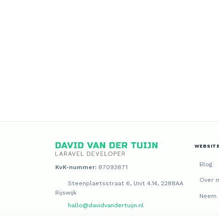
WEBSIT
Blog
KvK-nummer:
87093871
Over m
Steenplaetsstraat 6, Unit 4.14, 2288AA
Rijswijk
Neem 
hallo@davidvandertuijn.nl