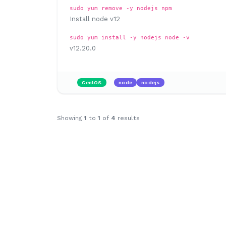
sudo yum remove -y nodejs npm
Install node v12
sudo yum install -y nodejs
node -v
v12.20.0
CentOS
node
nodejs
Showing
1
to
1
of
4
results