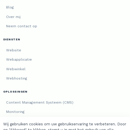
Blog
Over mij
Neem contact op
DIENSTEN
Website
Webapplicatie
Webwinkel
Webhosting
OPLOSSINGEN
Content Management Systeem (CMS)
Monitoring
Versies
Wij gebruiken cookies om uw gebruikservaring te verbeteren. Door
op "Akkoord" te klikken, stemt u in met het gebruik van alle