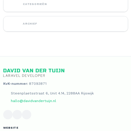
CATEGORIEËN
ARCHIEF
KvK-nummer:
87093871
Steenplaetsstraat 6, Unit 4.14, 2288AA Rijswijk
hallo@davidvandertuijn.nl
WEBSITE