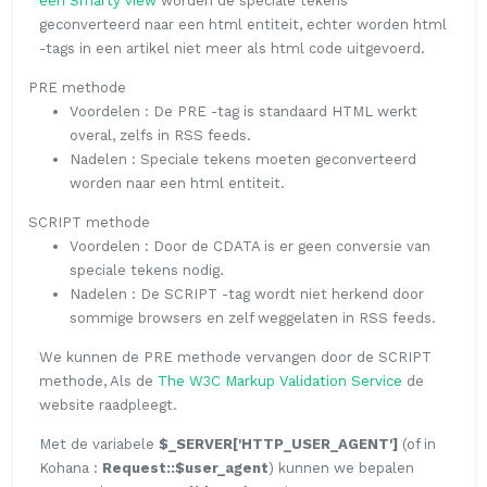
een Smarty view
worden de speciale tekens
geconverteerd naar een html entiteit, echter worden html
-tags in een artikel niet meer als html code uitgevoerd.
PRE methode
Voordelen : De PRE -tag is standaard HTML werkt
overal, zelfs in RSS feeds.
Nadelen : Speciale tekens moeten geconverteerd
worden naar een html entiteit.
SCRIPT methode
Voordelen : Door de CDATA is er geen conversie van
speciale tekens nodig.
Nadelen : De SCRIPT -tag wordt niet herkend door
sommige browsers en zelf weggelaten in RSS feeds.
We kunnen de PRE methode vervangen door de SCRIPT
methode, Als de
The W3C Markup Validation Service
de
website raadpleegt.
Met de variabele
$_SERVER['HTTP_USER_AGENT']
(of in
Kohana :
Request::$user_agent
) kunnen we bepalen