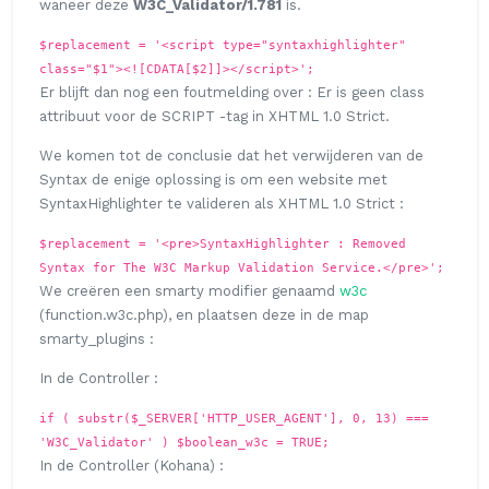
waneer deze
W3C_Validator/1.781
is.
$replacement = '<script type="syntaxhighlighter"
class="$1"><![CDATA[$2]]></script>';
Er blijft dan nog een foutmelding over : Er is geen class
attribuut voor de SCRIPT -tag in XHTML 1.0 Strict.
We komen tot de conclusie dat het verwijderen van de
Syntax de enige oplossing is om een website met
SyntaxHighlighter te valideren als XHTML 1.0 Strict :
$replacement = '<pre>SyntaxHighlighter : Removed
Syntax for The W3C Markup Validation Service.</pre>';
We creëren een smarty modifier genaamd
w3c
(
function.w3c.php
), en plaatsen deze in de map
smarty_plugins
:
In de Controller :
if ( substr($_SERVER['HTTP_USER_AGENT'], 0, 13) ===
'W3C_Validator' ) $boolean_w3c = TRUE;
In de Controller (Kohana) :