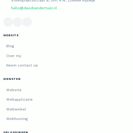
Steenplaetsstraat 6, Unit 4.14, 2288AA Rijswijk
hallo@davidvandertuijn.nl
WEBSITE
Blog
Over mij
Neem contact op
DIENSTEN
Website
Webapplicatie
Webwinkel
Webhosting
OPLOSSINGEN