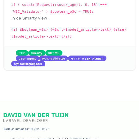
if ( substr(Request::$user_agent, 0, 13) ===
'W3C_Validator' ) $boolean_w3c = TRUE;
In de Smarty view :
{if $boolean_w3c} {w3c t=$model_article->text} {else}
{$model_article->text} {/if}
PHP
Smarty
XHTML
user_agent
W3C_Validator
HTTP_USER_AGENT
SyntaxHighlighter
KvK-nummer:
87093871